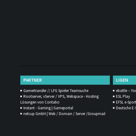
PARTNER
LIGEN
Gamertransfer // LFG Spieler Teamsuche
ebattle – Yo
Rootserver, vServer / VPS, Webspace - Hosting
ESL Play
Lösungen von Contabo
EFSL e-Spor
Instant - Gaming | Gameportal
Deutsche E-
netcup GmbH | Web / Domain / Server /Groupmail