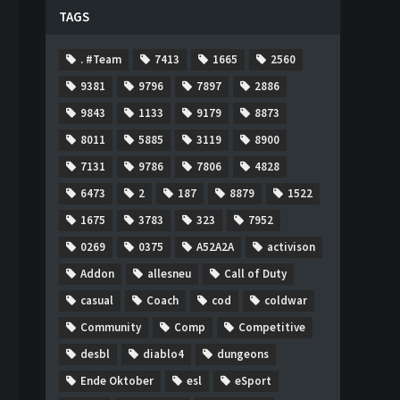
TAGS
. #Team
7413
1665
2560
9381
9796
7897
2886
9843
1133
9179
8873
8011
5885
3119
8900
7131
9786
7806
4828
6473
2
187
8879
1522
1675
3783
323
7952
0269
0375
A52A2A
activison
Addon
allesneu
Call of Duty
casual
Coach
cod
coldwar
Community
Comp
Competitive
desbl
diablo4
dungeons
Ende Oktober
esl
eSport