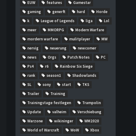
EUW
features
Gamestar
gaming
generft
hard
Horde
k
League of Legends
liga
Lol
meer
MMORPG
Modern Warfare
mordern warfare
mulitplayer
MW
nervig
neuerung
newcomer
news
Orgs
Patch Notes
PC
Ps4
r6
Rainbow Six Siege
rank
season1
Shadowlands
SL
sony
start
TKS
Trailer
Training
Trainingstage festlegen
Trampolin
Update
valheim
Verschiebung
Warzone
wikininger
WM2020
World of Warcraft
WoW
Xbox