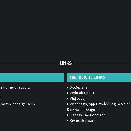
LINKS
HILFREICHE LINKS
ur home for eSports
SK-Designz
WoltLab GmbH
t
VIE{code}
Sport Bundesliga DeSBL
Webdesign, App-Entwicklung, WoltLab 
Darkwood.Design
Hanashi Development
Krymo Software