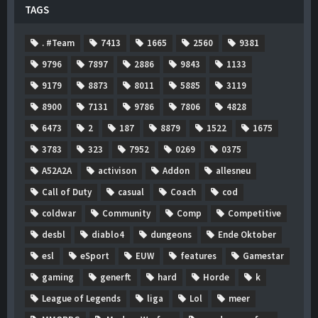
TAGS
. #Team
7413
1665
2560
9381
9796
7897
2886
9843
1133
9179
8873
8011
5885
3119
8900
7131
9786
7806
4828
6473
2
187
8879
1522
1675
3783
323
7952
0269
0375
A52A2A
activison
Addon
allesneu
Call of Duty
casual
Coach
cod
coldwar
Community
Comp
Competitive
desbl
diablo4
dungeons
Ende Oktober
esl
eSport
EUW
features
Gamestar
gaming
generft
hard
Horde
k
League of Legends
liga
Lol
meer