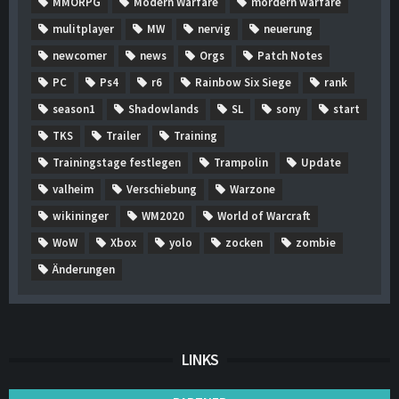
MMORPG
Modern Warfare
mordern warfare
mulitplayer
MW
nervig
neuerung
newcomer
news
Orgs
Patch Notes
PC
Ps4
r6
Rainbow Six Siege
rank
season1
Shadowlands
SL
sony
start
TKS
Trailer
Training
Trainingstage festlegen
Trampolin
Update
valheim
Verschiebung
Warzone
wikininger
WM2020
World of Warcraft
WoW
Xbox
yolo
zocken
zombie
Änderungen
LINKS