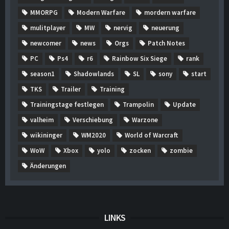
MMORPG
Modern Warfare
mordern warfare
mulitplayer
MW
nervig
neuerung
newcomer
news
Orgs
Patch Notes
PC
Ps4
r6
Rainbow Six Siege
rank
season1
Shadowlands
SL
sony
start
TKS
Trailer
Training
Trainingstage festlegen
Trampolin
Update
valheim
Verschiebung
Warzone
wikininger
WM2020
World of Warcraft
WoW
Xbox
yolo
zocken
zombie
Änderungen
LINKS