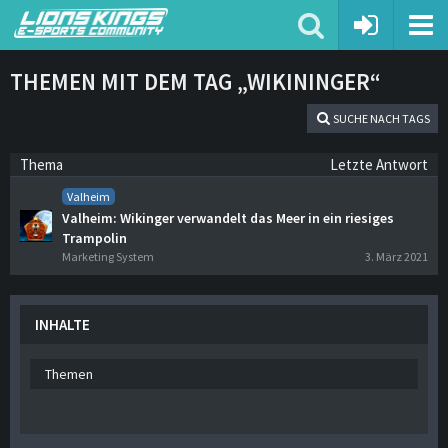
THEMEN MIT DEM TAG „WIKININGER“
SUCHE NACH TAGS
Thema
Letzte Antwort
Valheim
Valheim: Wikinger verwandelt das Meer in ein riesiges
Trampolin
Marketing System
3. März 2021
INHALTE
Themen