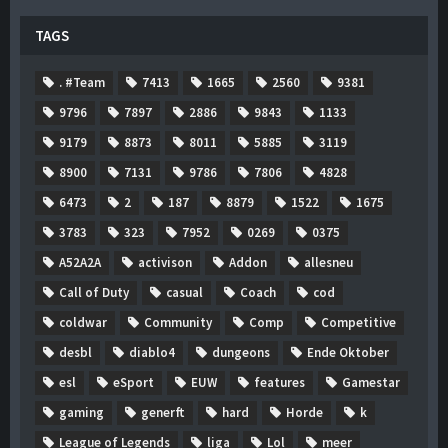
TAGS
. #Team
7413
1665
2560
9381
9796
7897
2886
9843
1133
9179
8873
8011
5885
3119
8900
7131
9786
7806
4828
6473
2
187
8879
1522
1675
3783
323
7952
0269
0375
A52A2A
activison
Addon
allesneu
Call of Duty
casual
Coach
cod
coldwar
Community
Comp
Competitive
desbl
diablo4
dungeons
Ende Oktober
esl
eSport
EUW
features
Gamestar
gaming
generft
hard
Horde
k
League of Legends
liga
Lol
meer