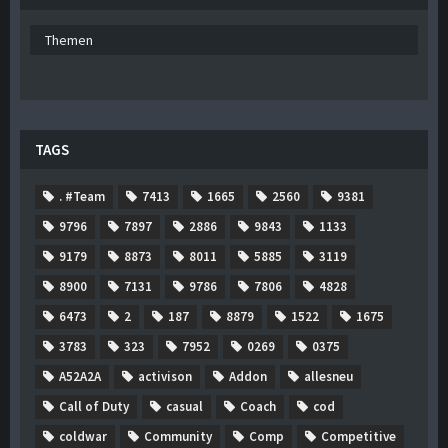
Themen
TAGS
. #Team
7413
1665
2560
9381
9796
7897
2886
9843
1133
9179
8873
8011
5885
3119
8900
7131
9786
7806
4828
6473
2
187
8879
1522
1675
3783
323
7952
0269
0375
A52A2A
activison
Addon
allesneu
Call of Duty
casual
Coach
cod
coldwar
Community
Comp
Competitive