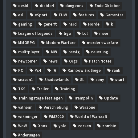
desbl
diablo4
dungeons
Ende Oktober
esl
eSport
EUW
features
Gamestar
gaming
generft
hard
Horde
k
League of Legends
liga
Lol
meer
MMORPG
Modern Warfare
mordern warfare
mulitplayer
MW
nervig
neuerung
newcomer
news
Orgs
Patch Notes
PC
Ps4
r6
Rainbow Six Siege
rank
season1
Shadowlands
SL
sony
start
TKS
Trailer
Training
Trainingstage festlegen
Trampolin
Update
valheim
Verschiebung
Warzone
wikininger
WM2020
World of Warcraft
WoW
Xbox
yolo
zocken
zombie
Änderungen