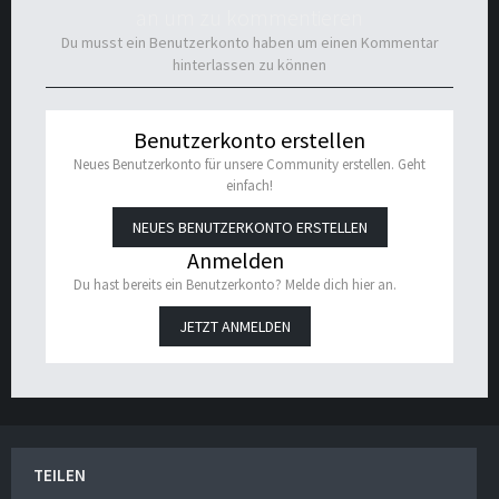
an um zu kommentieren
Du musst ein Benutzerkonto haben um einen Kommentar
hinterlassen zu können
Benutzerkonto erstellen
Neues Benutzerkonto für unsere Community erstellen. Geht
einfach!
NEUES BENUTZERKONTO ERSTELLEN
Anmelden
Du hast bereits ein Benutzerkonto? Melde dich hier an.
JETZT ANMELDEN
TEILEN