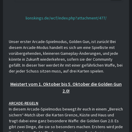
lionskings.de/wcf/index.php?attachment/477/
Unser erster Arcade-Spielmodus, Golden Gun, ist zurück! Bei
diesem Arcade-Modus handelt es sich um eine Spielliste mit
vorübergehenden, kleineren Gameplay-Änderungen, und jede
könnte in Zukunft wiederkehren, sofern sie der Community
gefällt. In dieser hier werdet ihr mit einer gefährlichen Waffe, bei
der jeder Schuss sitzen muss, auf drei Karten spielen.
Meistert vom 1. Oktober bis 5. Oktober die Golden Gun
2.0!
ARCADE-REGELN
In diesem Arcade-Spielmodus bewegt ihr euch in einem „Bereich
sichern“-Match über die Karten Grenze, Küste und Haus und
tragt dabei eine ganz besondere Waffe: die Golden Gun 2.0. Es
gibt zwei Dinge, die sie so besonders machen. Erstens wird jede