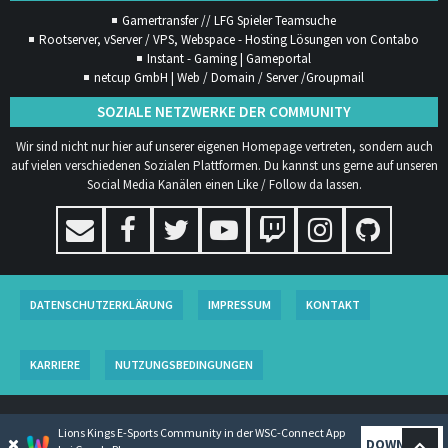
Gamertransfer // LFG Spieler Teamsuche
Rootserver, vServer / VPS, Webspace - Hosting Lösungen von Contabo
Instant - Gaming | Gameportal
netcup GmbH | Web / Domain / Server /Groupmail
SOZIALE NETZWERKE DER COMMUNITY
Wir sind nicht nur hier auf unserer eigenen Homepage vertreten, sondern auch
auf vielen verschiedenen Sozialen Plattformen. Du kannst uns gerne auf unseren
Social Media Kanälen einen Like / Follow da lassen.
DATENSCHUTZERKLÄRUNG
IMPRESSUM
KONTAKT
KARRIERE
NUTZUNGSBEDINGUNGEN
COMMUNITY-SOFTWARE:
WOLTLAB SUITE™
Lions Kings E-Sports Community in der WSC-Connect App
COMMUNITY-DESIGN:
COMMUNITY
VON
SK-DESIGNZ.DE
DOWNLOAD