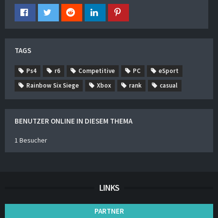
TAGS
Ps4
r6
Competitive
PC
eSport
Rainbow Six Siege
Xbox
rank
casual
BENUTZER ONLINE IN DIESEM THEMA
1 Besucher
LINKS
PARTNER