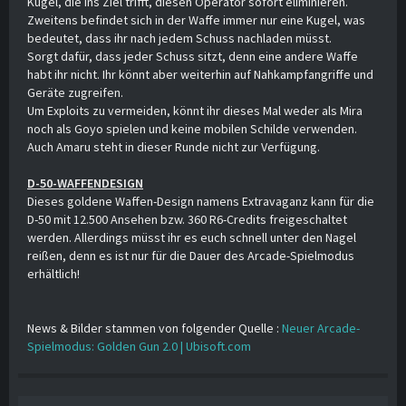
Kugel, die ins Ziel trifft, diesen Operator sofort eliminieren.
Zweitens befindet sich in der Waffe immer nur eine Kugel, was
bedeutet, dass ihr nach jedem Schuss nachladen müsst.
Sorgt dafür, dass jeder Schuss sitzt, denn eine andere Waffe
habt ihr nicht. Ihr könnt aber weiterhin auf Nahkampfangriffe und
Geräte zugreifen.
Um Exploits zu vermeiden, könnt ihr dieses Mal weder als Mira
noch als Goyo spielen und keine mobilen Schilde verwenden.
Auch Amaru steht in dieser Runde nicht zur Verfügung.
D-50-WAFFENDESIGN
Dieses goldene Waffen-Design namens Extravaganz kann für die
D-50 mit 12.500 Ansehen bzw. 360 R6-Credits freigeschaltet
werden. Allerdings müsst ihr es euch schnell unter den Nagel
reißen, denn es ist nur für die Dauer des Arcade-Spielmodus
erhältlich!
News & Bilder stammen von folgender Quelle :
Neuer Arcade-
Spielmodus: Golden Gun 2.0 | Ubisoft.com