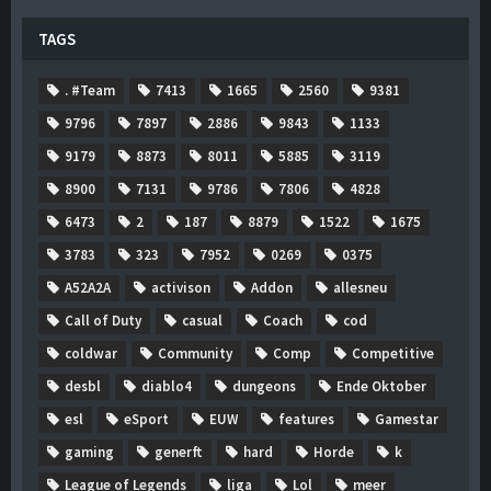
TAGS
. #Team
7413
1665
2560
9381
9796
7897
2886
9843
1133
9179
8873
8011
5885
3119
8900
7131
9786
7806
4828
6473
2
187
8879
1522
1675
3783
323
7952
0269
0375
A52A2A
activison
Addon
allesneu
Call of Duty
casual
Coach
cod
coldwar
Community
Comp
Competitive
desbl
diablo4
dungeons
Ende Oktober
esl
eSport
EUW
features
Gamestar
gaming
generft
hard
Horde
k
League of Legends
liga
Lol
meer